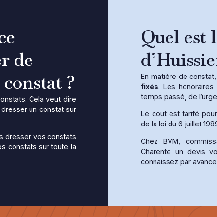
ce
Quel est 
er de
d’Huissie
 constat ?
En matière de constat,
fixés
. Les honoraires 
temps passé, de l’urge
onstats. Cela veut dire
t dresser un constat sur
Le cout est tarifé pou
de la loi du 6 juillet 198
s dresser vos constats
Chez BVM, commissa
os constats sur toute la
Charente un devis vo
connaissez par avance 